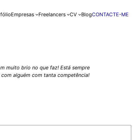
fólio
Empresas
Freelancers
CV
Blog
CONTACTE-ME
com muito brio no que faz! Está sempre
ar com alguém com tanta competência!