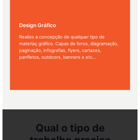
Design Gráfico
Realizo a concepção de qualquer tipo de
materiaç gráfico. Capas de livros, diagramação,
paginação, infografias, flyers, cartazes,
panfletos, outdoors, banners e etc…
Qual o tipo de